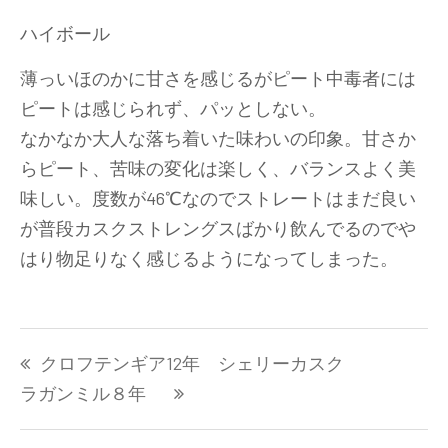
ハイボール
薄っいほのかに甘さを感じるがピート中毒者には
ピートは感じられず、パッとしない。
なかなか大人な落ち着いた味わいの印象。甘さか
らピート、苦味の変化は楽しく、バランスよく美
味しい。度数が46℃なのでストレートはまだ良い
が普段カスクストレングスばかり飲んでるのでや
はり物足りなく感じるようになってしまった。
投
クロフテンギア12年 シェリーカスク
稿
ナ
ラガンミル８年
ビ
ゲ