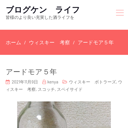
ブログケン ライフ
皆様のより良い充実した酒ライフを
ホーム
ウィスキー 考察
アードモア５年
アードモア５年
2021年11月9日
kenya
ウィスキー ボトラーズ
,
ウ
ィスキー 考察
,
スコッチ
,
スペイサイド