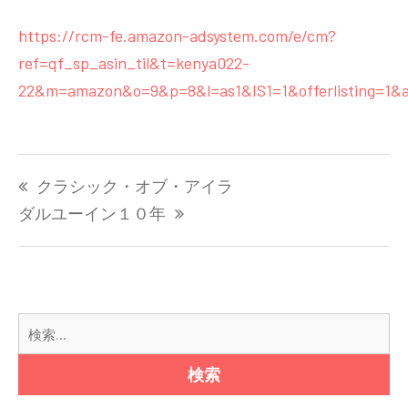
https://rcm-fe.amazon-adsystem.com/e/cm?
ref=qf_sp_asin_til&t=kenya022-
22&m=amazon&o=9&p=8&l=as1&IS1=1&offerlisting=1&as
投
クラシック・オブ・アイラ
稿
ナ
ダルユーイン１０年
ビ
ゲ
ー
シ
検
ョ
索:
ン