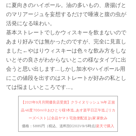
に夏向きのハイボール。油の多いもの、唐揚げと
のマリアージュを妄想するだけで唾液と腹の虫が
活発になる味わい。
基本ストレートでしかウィスキーを飲まないので
あまり好みでは無かったのですが、完全に見直し
ました←やはりウィスキーは色々な飲み方をしな
いとその良さがわからないとこの様なタイプに出
会うと思い出します…しかし加水やハイボール用
にこの値段を出すのはストレートが好みの私とし
ては悩ましいところです…。
【2021年9月月間優良店受賞】クライヌリッシュ 14年 正規
品 46度 700ml※おひとり様1本迄_あす楽平日正午迄_[リカ
ーズベスト]_[全品ヤマト宅急便配送]お家 家飲み
価格：5885円（税込、送料別) (2021/9/5時点)
楽天で購入