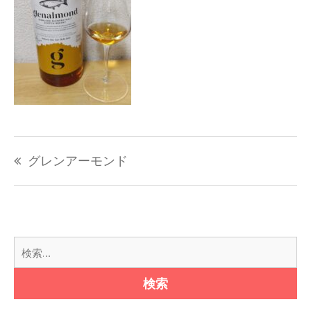
投
グレンアーモンド
稿
ナ
ビ
ゲ
ー
検
シ
索:
ョ
ン