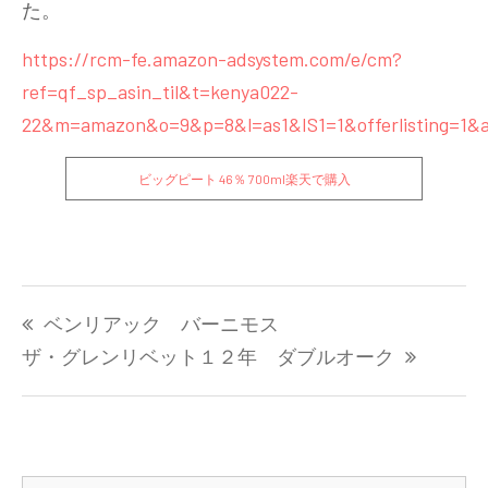
た。
https://rcm-fe.amazon-adsystem.com/e/cm?
ref=qf_sp_asin_til&t=kenya022-
22&m=amazon&o=9&p=8&l=as1&IS1=1&offerlisting=1&a
ビッグピート 46％ 700ml
楽天で購入
投
ベンリアック バーニモス
稿
ナ
ザ・グレンリベット１２年 ダブルオーク
ビ
ゲ
ー
シ