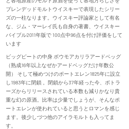
と各地原産のモルト原酒を使って各地方らしさを
ブレンデッドモルトウイスキーで表現したシリー
ズの一柱なります。ウイスキー評論家として有名
な、ジム・マーレイ氏も自身の著書、ウイスキー
バイブル2011年版で 100点中96点を付け評価をして
います
ビッグピートの中身 ボウモアカリラアードベッグ
（熟成16年以上なぜかアードベッグだけ年数公
開） そして極めつけのポートエレン1825年に設立
し1983年に閉鎖 。閉鎖から37年経った今、ボトラ
ーズからリリースされている本数も減りかなり貴
重な幻の原酒。比率は少量でしょうが、そんなポ
ートエレンが使われていると思うとロマンを感じ
ます。後少しづつ他のアイラモルトも入ってま
す。