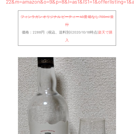
22&m=amazon&o=9&p=8&l=as1&IS1=1&offerlisting=1&a
フィンラガン オリジナル ピーティー 40度 箱なし 700ml 並
行
価格：2288円（税込、送料別) (2020/10/18時点)
楽天で購
入