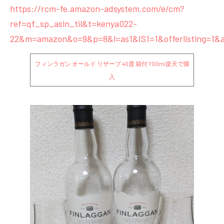
https://rcm-fe.amazon-adsystem.com/e/cm?
ref=qf_sp_asin_til&t=kenya022-
22&m=amazon&o=9&p=8&l=as1&IS1=1&offerlisting=1&a
フィンラガン オールド リザーブ 40度 箱付 700ml
楽天で購
入