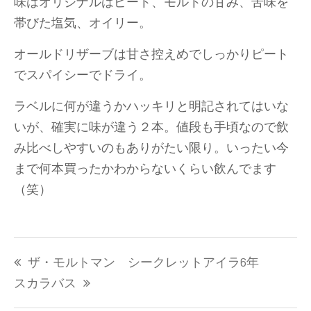
味はオリジナルはピート、モルトの甘み、苦味を
帯びた塩気、オイリー。
オールドリザーブは甘さ控えめでしっかりピート
でスパイシーでドライ。
ラベルに何が違うかハッキリと明記されてはいな
いが、確実に味が違う２本。値段も手頃なので飲
み比べしやすいのもありがたい限り。いったい今
まで何本買ったかわからないくらい飲んでます
（笑）
投
ザ・モルトマン シークレットアイラ6年
稿
ナ
スカラバス
ビ