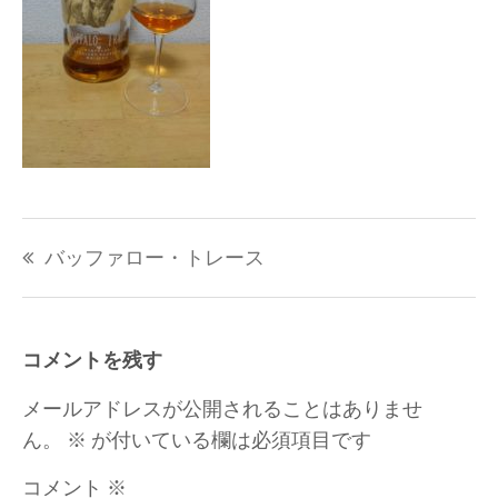
投
バッファロー・トレース
稿
ナ
ビ
ゲ
コメントを残す
ー
シ
メールアドレスが公開されることはありませ
ョ
ん。
※
が付いている欄は必須項目です
ン
コメント
※