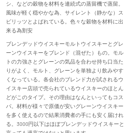
シ、などの穀物を材料を連続式の蒸留機で蒸留。
風味が軽く穏やかな為、サイレント（静かな）ス
ピリッツとよばれている。色々な穀物を材料に出
来る為割安
ブレンデッドウイスキーモルトウイスキーとグレ
ーンウイスキーをブレンド（混ぜた）もの。モル
トの力強さとグレーンの気品を合わせ持ち口当た
りがよく、モルト、グレーンを単独より飲みやす
くなっている。各会社のブレンド力が試されるウ
イスキー店頭で売られているウイスキーのほとん
どがこのタイプ。その理由はなんといってもコス
パ。材料が様々で原価が安いグレーンウイスキー
を多く使えるので結果消費者の手にも安く届けれ
る。3000円以下はほぼブレンデッドウイスキーと
言っても過言ではないと思います。