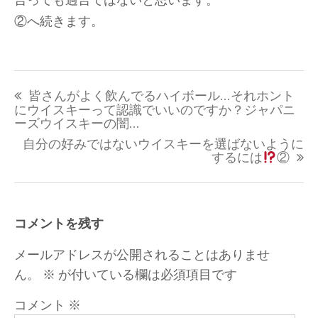
②へ続きます。
投
皆さんがよく飲んでるハイボール…それホント
稿
にウイスキーって認識でいいのですか？ジャパニ
ナ
ーズウイスキーの闇…
ビ
自分の好みではないウイスキーを選ばないように
ゲ
するには
②
ー
シ
ョ
コメントを残す
ン
メールアドレスが公開されることはありませ
ん。
※
が付いている欄は必須項目です
コメント
※