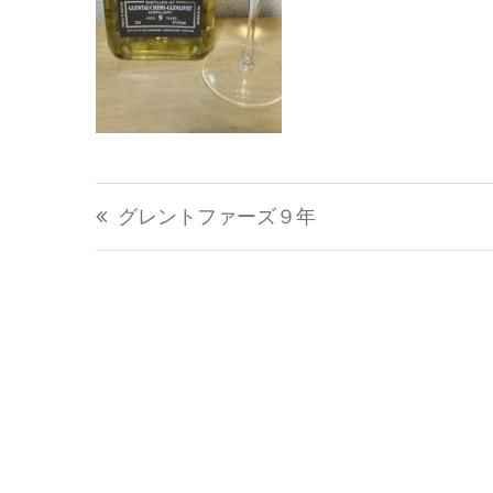
投
グレントファーズ９年
稿
ナ
ビ
ゲ
ー
シ
ョ
ン