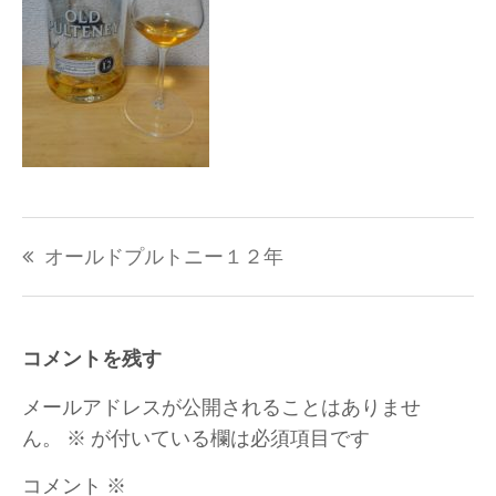
投
オールドプルトニー１２年
稿
ナ
ビ
ゲ
コメントを残す
ー
シ
メールアドレスが公開されることはありませ
ョ
ん。
※
が付いている欄は必須項目です
ン
コメント
※