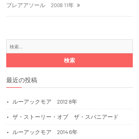
ナ
ブレアアソール 2008 11年
ビ
ゲ
ー
シ
検
ョ
索:
ン
最近の投稿
ルーアックモア 2012 8年
ザ・ストーリー・オブ ザ・スパニアード
ルーアックモア 2014 6年